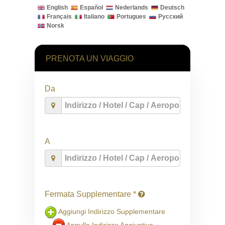
English
Español
Nederlands
Deutsch
Français
Italiano
Portugues
Русский
Norsk
PRENOTA UN VIAGGIO
Da
A
Fermata Supplementare *
Aggiungi Indirizzo Supplementare
Annulla Indirizzo Aggiuntivo