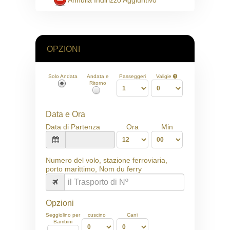
OPZIONI
Solo Andata
Andata e
Passeggeri
Valigie
Ritorno
Data e Ora
Data di Partenza
Ora
Min
Numero del volo, stazione ferroviaria,
porto marittimo, Nom du ferry
Opzioni
Seggiolino per
cuscino
Cani
Bambini