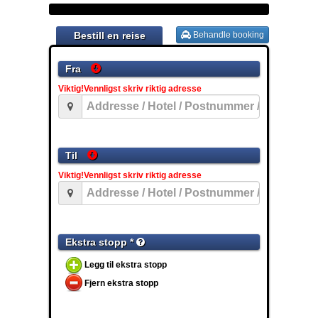
Bestill en reise
Behandle booking
Fra
Viktig!Vennligst skriv riktig adresse
Til
Viktig!Vennligst skriv riktig adresse
Ekstra stopp *
Legg til ekstra stopp
Fjern ekstra stopp