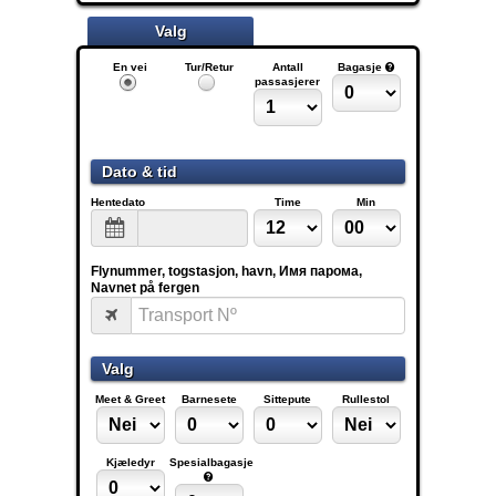
Valg
En vei
Tur/Retur
Antall
Bagasje
passasjerer
Dato & tid
Hentedato
Time
Min
Flynummer, togstasjon, havn, Имя парома,
Navnet på fergen
Valg
Meet & Greet
Barnesete
Sittepute
Rullestol
Kjæledyr
Spesialbagasje