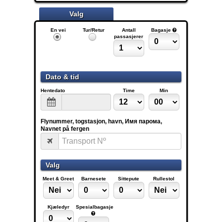
Valg
En vei
Tur/Retur
Antall
Bagasje
passasjerer
Dato & tid
Hentedato
Time
Min
Flynummer, togstasjon, havn, Имя парома,
Navnet på fergen
Valg
Meet & Greet
Barnesete
Sittepute
Rullestol
Kjæledyr
Spesialbagasje