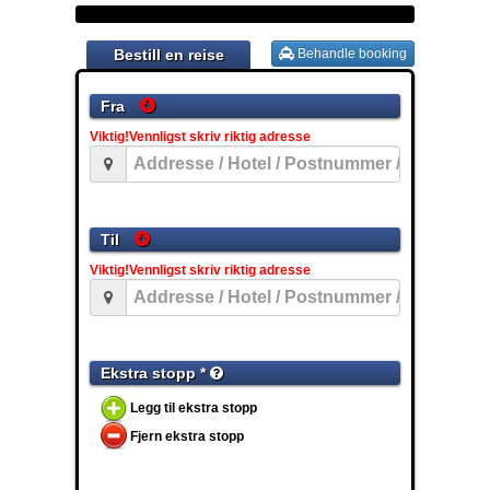
Bestill en reise
Behandle booking
Fra
Viktig!Vennligst skriv riktig adresse
Til
Viktig!Vennligst skriv riktig adresse
Ekstra stopp *
Legg til ekstra stopp
Fjern ekstra stopp